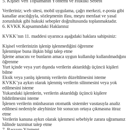
5. Kişisel Veri Toplamanın Yöntemi ve Hukuki Sebebi
Verileriniz; web sitesi, mobil uygulama, çağrı merkezi, e-posta gibi
kanallar aracılığıyla, sözleşmenin ifası, meşru menfaat ve yasal
zorunluluk gibi hukuki sebepler doğrultusunda toplanmaktadır.
6. KVKK Kapsamındaki Haklarınız
KVKK’nın 11. maddesi uyarınca aşağıdaki haklara sahipsiniz:
Kişisel verilerinizin işlenip işlenmediğini öğrenme
İşlenmişse buna ilişkin bilgi talep etme
İşleme amacını ve bunların amaca uygun kullanılıp kullanılmadığını
öğrenme
Yurt içinde veya yurt dışında verilerin aktarıldığı üçüncü kişileri
bilme
Eksik veya yanlış işlenmiş verilerin düzeltilmesini isteme
KVKK’ya aykırı olarak işlenmiş verilerin silinmesini veya yok
edilmesini isteme
Yukarıdaki işlemlerin, verilerin aktarıldığı üçüncü kişilere
bildirilmesini isteme
İşlenen verilerin münhasıran otomatik sistemler vasıtasıyla analiz
edilmesi nedeniyle aleyhinize bir sonucun ortaya çıkmasına itiraz
etme
Verilerin kanuna aykırı olarak işlenmesi sebebiyle zarara uğramanız
hâlinde tazminat talep etme
7. Başvuru Yöntemi